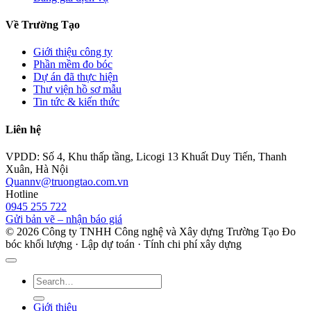
Về Trường Tạo
Giới thiệu công ty
Phần mềm đo bóc
Dự án đã thực hiện
Thư viện hồ sơ mẫu
Tin tức & kiến thức
Liên hệ
VPDD: Số 4, Khu thấp tầng, Licogi 13 Khuất Duy Tiến, Thanh
Xuân, Hà Nội
Quannv@truongtao.com.vn
Hotline
0945 255 722
Gửi bản vẽ – nhận báo giá
© 2026 Công ty TNHH Công nghệ và Xây dựng Trường Tạo
Đo
bóc khối lượng · Lập dự toán · Tính chi phí xây dựng
Giới thiệu