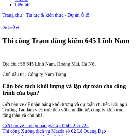
Liên hệ
Trang chủ
›
Tin tức & kiến thức
›
Dự án Ô tô
Dự án Ô tô
Thi công Trạm đăng kiểm 645 Lĩnh Nam
Địa chỉ : Số 645 Lĩnh Nam, Hoàng Mai, Hà Nội
Chủ đầu tư : Công ty Nam Trang
Cần bóc tách khối lượng và lập dự toán cho công
trình của bạn?
Gửi bản vẽ để nhận bảng khối lượng và dự toán chi tiết. Đội ngũ
Trường Tạo làm việc trực tiếp với chủ đầu tư, công ty kiến trúc,
tổng thầu và chủ nhà.
Gửi bản vẽ – nhận báo giá
Gọi 0945 255 722
Thi công Xưởng dịch vụ Mazda số 02 Lê Quang Đạo