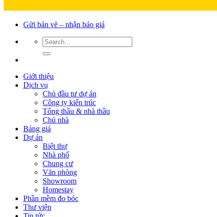
Gửi bản vẽ – nhận báo giá
Giới thiệu
Dịch vụ
Chủ đầu tư dự án
Công ty kiến trúc
Tổng thầu & nhà thầu
Chủ nhà
Bảng giá
Dự án
Biệt thự
Nhà phố
Chung cư
Văn phòng
Showroom
Homestay
Phần mềm đo bóc
Thư viện
Tin tức