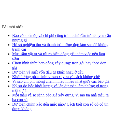
Bài mới nhất
Báo cáo tiến độ và chi phí công trình: chủ đầu tư nên yêu cầu
những gì
Hồ sơ nghiệm thu và thanh toán từng đợt: làm sao để không
tranh cãi
Mua sắm vật tư và rủi ro biến động giá: năm việc nên làm
sớm
Chọn hình thức hợp đồng xây dựng: trọn gói hay theo đơn
giá
Dự toán và suất vốn đầu tư khác nhau ở đâu
Khối lượng phát sinh: vì sao xảy ra và cách khống chế
Vì sao chi phí móng chênh nhau nhiều nhất giữa các báo giá
Kỹ sư đo bóc khối lượng và lập dự toán làm những gì trong
một dự án
Mời thầu và so sánh báo giá xây dựng: vì sao ba nhà thầu ra
ba con số
Dự toán chính xác đến mức nào? Cách biết con số đó có tin
được không