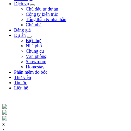
Dịch vụ
Chủ đầu tư dự án
Công ty kiến trúc
Tổng thầu & nhà thầu
Chủ nhà
Bảng giá
Dự án
Biệt thự
Nhà phố
Chung cư
Văn phòng
Showroom
Homestay
Phần mềm đo bóc
Thư viện
Tin tức
Liên hệ
x
x